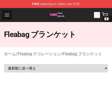
FREE
shipping on orders over $100
Fleabag Store - Official Fleabag Merchandise Shop
Open menu
Fleabag ブランケット
ホーム
/
Fleabag デコレーション
/
Fleabag ブランケット