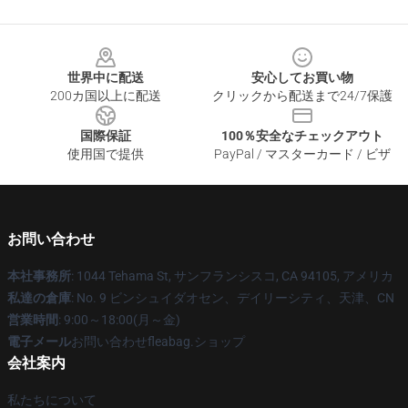
Footer
世界中に配送
安心してお買い物
200カ国以上に配送
クリックから配送まで24/7保護
国際保証
100％安全なチェックアウト
使用国で提供
PayPal / マスターカード / ビザ
お問い合わせ
本社事務所
: 1044 Tehama St, サンフランシスコ, CA 94105, アメリカ
私達の倉庫
: No. 9 ビンシュイダオセン、デイリーシティ、天津、CN
営業時間
: 9:00～18:00(月～金)
電子メール
お問い合わせfleabag.ショップ
会社案内
私たちについて