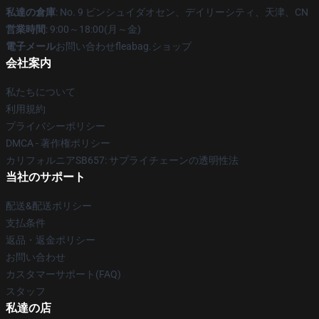
私達の倉庫
: No. 9 ビンシュイダオセン、デイリーシティ、天津、CN
営業時間
: 9:00～18:00(月～金)
電子メール
お問い合わせfleabag.ショップ
会社案内
私たちについて
利用規約
プライバシーポリシー
DMCA - 著作権ポリシー
カリフォルニアSB657: サプライチェーンの透明性法
当社のサポート
配送&配送ポリシー
支払条件
返品・返金ポリシー
お問い合わせ
カスタマーサポート(FAQ)
スタッフ
私達の店