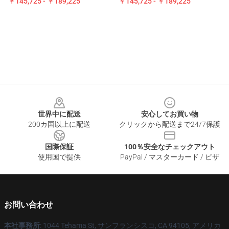
￥145,725 - ￥189,225
￥145,725 - ￥189,225
Footer
世界中に配送
安心してお買い物
200カ国以上に配送
クリックから配送まで24/7保護
国際保証
100％安全なチェックアウト
使用国で提供
PayPal / マスターカード / ビザ
お問い合わせ
本社事務所
: 1044 Tehama St, サンフランシスコ, CA 94105, アメリカ