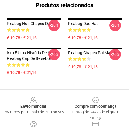
Produtos relacionados
Fleabag Noir Chapéu De Pai
Fleabag Dad Hat
-20%
-20%
€ 19,78 - € 21,16
€ 19,78 - € 21,16
Isto É Uma História De Amor.
Fleabag Chapéu Pai Magritte
-20%
-20%
Fleabag Cap De Beisebol
€ 19,78 - € 21,16
€ 19,78 - € 21,16
Footer
Envio mundial
Compre com confiança
Enviamos para mais de 200 países
Protegido 24/7, do clique à
entrega