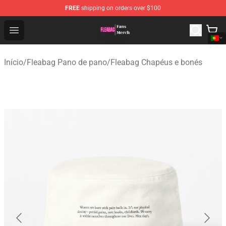
FREE
shipping on orders over $100
Fleabag Store - Official Fleabag Merchandise Shop
Open menu
Início
/
Fleabag Pano de pano
/
Fleabag Chapéus e bonés