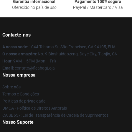
Garantia internacional
Pagamento 100% seguro
Oferecido no país de uso
PayPal / MasterCard / Visa
Contacte-nos
A nossa sede
: 1044 Tehama St, São Francisco, CA 94105, EUA
O nosso armazém
: No. 9 Binshuidaozeng, Daye City, Tianjin, CN
Hour
: 9AM – 5PM (Mon – Fri)
Email
: contato@fleabagLoja
Nossa empresa
Sobre nós
Termos e Condições
Políticas de privacidade
DMCA - Política de Direitos Autorais
CA SB657: Lei de Transparência de Cadeia de Suprimentos
Nosso Suporte