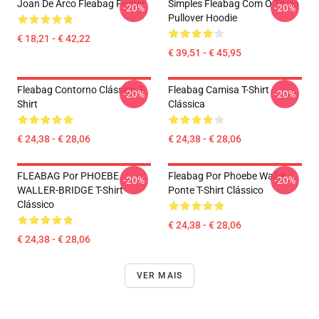
Joan De Arco Fleabag Poster
Simples Fleabag Com O Título
-20%
-20%
Pullover Hoodie
€ 18,21 - € 42,22
€ 39,51 - € 45,95
Fleabag Contorno Clássico T-
Fleabag Camisa T-Shirt
-20%
-20%
Shirt
Clássica
€ 24,38 - € 28,06
€ 24,38 - € 28,06
FLEABAG Por PHOEBE
Fleabag Por Phoebe Waller
-20%
-20%
WALLER-BRIDGE T-Shirt
Ponte T-Shirt Clássico
Clássico
€ 24,38 - € 28,06
€ 24,38 - € 28,06
VER MAIS