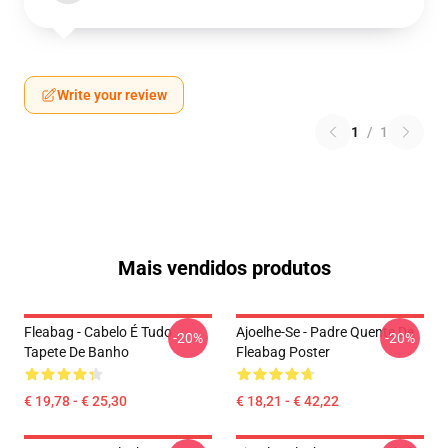
Write your review
1
/
1
Mais vendidos produtos
Fleabag - Cabelo É Tudo
Ajoelhe-Se - Padre Quente De
-20%
-20%
Tapete De Banho
Fleabag Poster
€ 19,78 - € 25,30
€ 18,21 - € 42,22