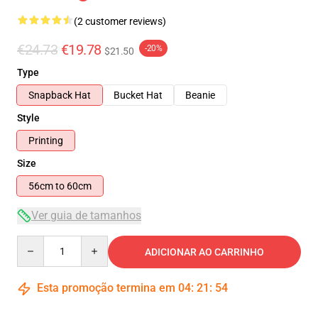
(2 customer reviews)
€24.73
€19.78
-20%
$21.50
Type
Snapback Hat
Bucket Hat
Beanie
Style
Printing
Size
56cm to 60cm
Ver guia de tamanhos
Quantity
ADICIONAR AO CARRINHO
Esta promoção termina em
04
:
21
:
54