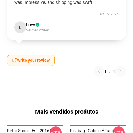
was impressive, and shipping was swift.
Oct 16, 2025
Lucy
L
Verified owner
Write your review
1
/
1
Mais vendidos produtos
Retro Sunset Est. 2016 LA
Fleabag - Cabelo É Tudo
-20%
-20%