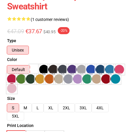
Sweatshirt
(1 customer reviews)
€47.09
€37.67
-20%
$40.95
Type
Unisex
Color
Default
Size
S
M
L
XL
2XL
3XL
4XL
5XL
Print Location