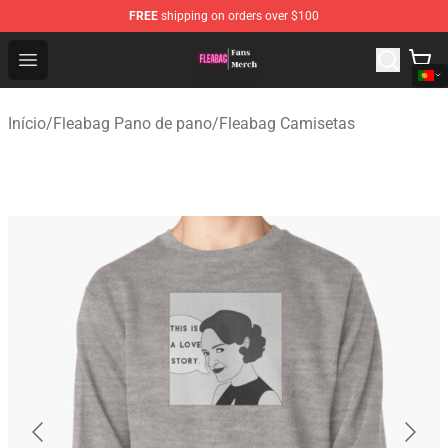
FREE
shipping on orders over $100
Fleabag Store - Official Fleabag Merchandise Shop
Open menu
Início
/
Fleabag Pano de pano
/
Fleabag Camisetas