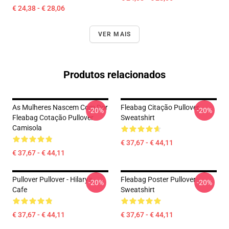
€ 24,38 - € 28,06
VER MAIS
Produtos relacionados
As Mulheres Nascem Com Dor
Fleabag Citação Pullover
-20%
-20%
Fleabag Cotação Pullover
Sweatshirt
Camisola
€ 37,67 - € 44,11
€ 37,67 - € 44,11
Pullover Pullover - Hilary's
Fleabag Poster Pullover
-20%
-20%
Cafe
Sweatshirt
€ 37,67 - € 44,11
€ 37,67 - € 44,11