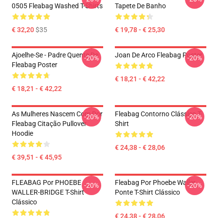
0505 Fleabag Washed T-Shirts
Tapete De Banho
€ 32,20
$35
€ 19,78 - € 25,30
Ajoelhe-Se - Padre Quente De
Joan De Arco Fleabag Poster
-20%
-20%
Fleabag Poster
€ 18,21 - € 42,22
€ 18,21 - € 42,22
As Mulheres Nascem Com Dor
Fleabag Contorno Clássico T-
-20%
-20%
Fleabag Citação Pullover
Shirt
Hoodie
€ 24,38 - € 28,06
€ 39,51 - € 45,95
FLEABAG Por PHOEBE
Fleabag Por Phoebe Waller
-20%
-20%
WALLER-BRIDGE T-Shirt
Ponte T-Shirt Clássico
Clássico
€ 24,38 - € 28,06