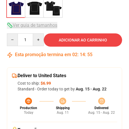
Ver guia de tamanhos
Quantity
ADICIONAR AO CARRINHO
Esta promoção termina em
02
:
14
:
54
Deliver to United States
Cost to ship:
$6.99
Standard - Order today to get by
Aug. 15 - Aug. 22
Production
Shipping
Delivered
Today
Aug. 11
Aug. 15 - Aug. 22