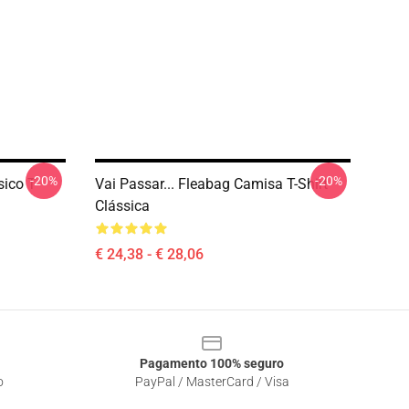
-20%
-20%
ico T-
Vai Passar... Fleabag Camisa T-Shirt
Clássica
€ 24,38 - € 28,06
Pagamento 100% seguro
o
PayPal / MasterCard / Visa