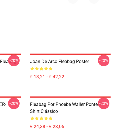
-20%
-20%
 Fleabag
Joan De Arco Fleabag Poster
€ 18,21 - € 42,22
-20%
-20%
ER-
Fleabag Por Phoebe Waller Ponte T-
Shirt Clássico
€ 24,38 - € 28,06