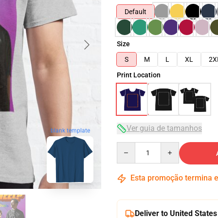
Default
Size
S
M
L
XL
2X
Print Location
Ver guia de tamanhos
blank template
Quantity
Esta promoção termina
Deliver to United States