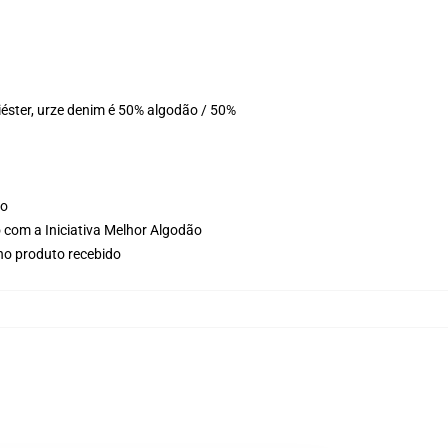
éster, urze denim é 50% algodão / 50%
ho
 com a Iniciativa Melhor Algodão
 no produto recebido