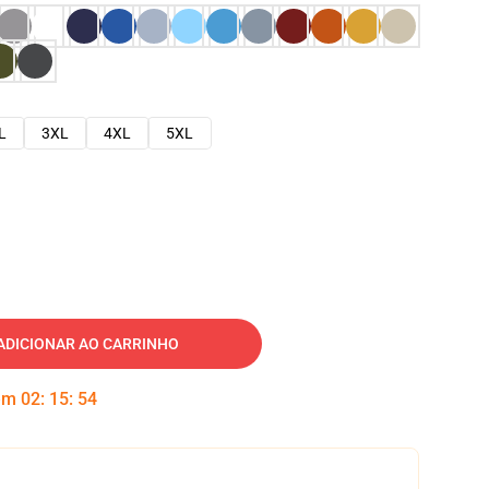
L
3XL
4XL
5XL
ADICIONAR AO CARRINHO
 em
02
:
15
:
53