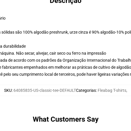
Descrição
ário
 sólidas são 100% algodão preshrunk, urze cinza é 90% algodão-10% poli
a durabilidade
áquina. Não secar, alvejar, cair seco ou ferro na impressão
aliada de acordo com os padrões da Organização Internacional do Trabal
e fabricantes empenhados em melhorar as práticas de cultivo de algodão
 pelo seu cumprimento local de terceiros, pode haver ligeiras variações
SKU
:
64085835-US-classic-tee-DEFAULT
Categorias
:
Fleabag T-shirts
,
What Customers Say