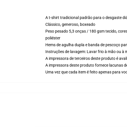
A t-shirt tradicional padrão para o desgaste di
Clássico, generoso, boxeado
Peso pesado 5,3 onças / 180 gsm tecido, cores
poliéster
Hems de agulha dupla e banda de pescoço par
Instruções de lavagem: Lavar frio à mão ou à m
A impressora de terceiros deste produto é av
A impressora deste produto fornece lacunas d
Uma vez que cada item é feito apenas para você