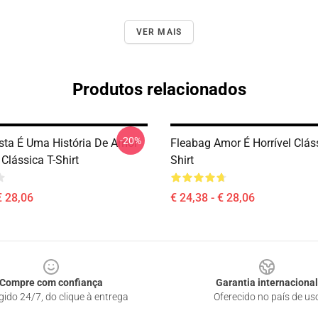
VER MAIS
Produtos relacionados
-20%
sta É Uma História De Amor
Fleabag Amor É Horrível Cláss
 Clássica T-Shirt
Shirt
€ 28,06
€ 24,38 - € 28,06
Compre com confiança
Garantia internacional
gido 24/7, do clique à entrega
Oferecido no país de us