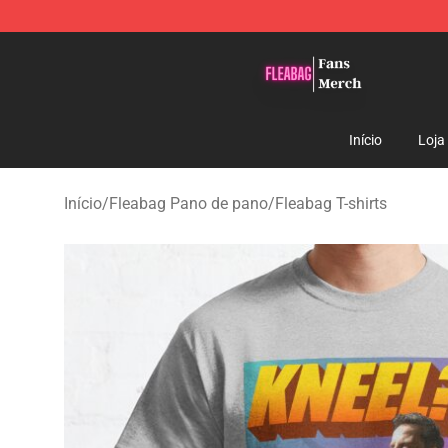
Fleabag Store - Official Fleabag Merchandise Shop
Início
Loja
Início
/
Fleabag Pano de pano
/
Fleabag T-shirts