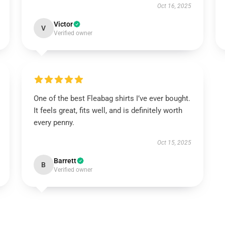
Oct 16, 2025
Victor
V
Verified owner
One of the best Fleabag shirts I’ve ever bought.
It feels great, fits well, and is definitely worth
every penny.
Oct 15, 2025
Barrett
B
Verified owner