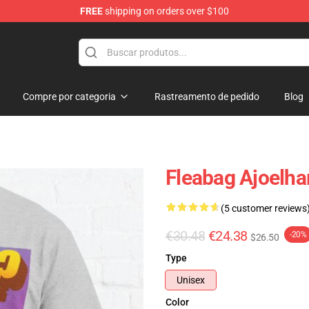
FREE
shipping on orders over $100
Compre por categoria
Rastreamento de pedido
Blog
Fleabag Ajoelhar
(5 customer reviews
€30.48
€24.38
-20%
$26.50
Type
Unisex
Color