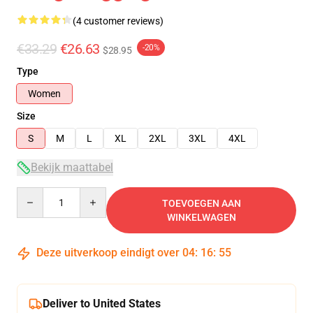
(4 customer reviews)
€33.29
€26.63
-20%
$28.95
Type
Women
Size
S
M
L
XL
2XL
3XL
4XL
Bekijk maattabel
Quantity
TOEVOEGEN AAN
WINKELWAGEN
Deze uitverkoop eindigt over
04
:
16
:
54
Deliver to United States