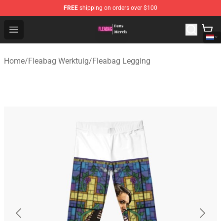
FREE
shipping on orders over $100
Fleabag Store - Official Fleabag Merchandise Shop
Open menu
Home
/
Fleabag Werktuig
/
Fleabag Legging