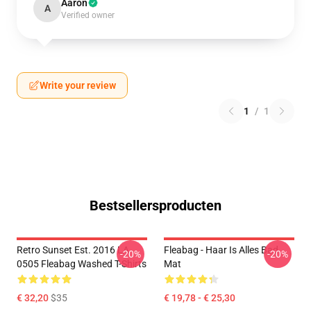
Aaron
A
Verified owner
Write your review
1
/
1
Bestsellersproducten
Retro Sunset Est. 2016 LA
Fleabag - Haar Is Alles Bad
-20%
-20%
0505 Fleabag Washed T-Shirts
Mat
€ 32,20
$35
€ 19,78 - € 25,30