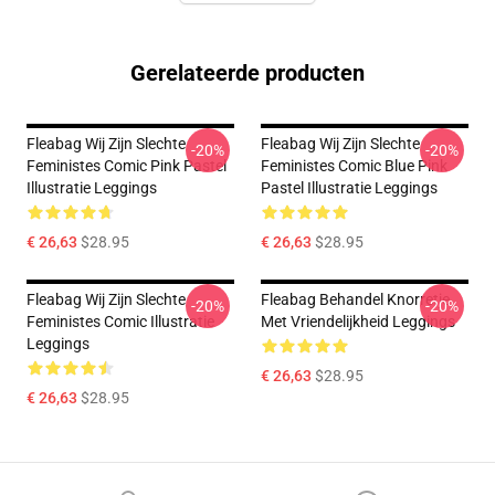
Gerelateerde producten
Fleabag Wij Zijn Slechte
Fleabag Wij Zijn Slechte
-20%
-20%
Feministes Comic Pink Pastel
Feministes Comic Blue Pink
Illustratie Leggings
Pastel Illustratie Leggings
€ 26,63
$28.95
€ 26,63
$28.95
Fleabag Wij Zijn Slechte
Fleabag Behandel Knorretje
-20%
-20%
Feministes Comic Illustratie
Met Vriendelijkheid Leggings
Leggings
€ 26,63
$28.95
€ 26,63
$28.95
Footer