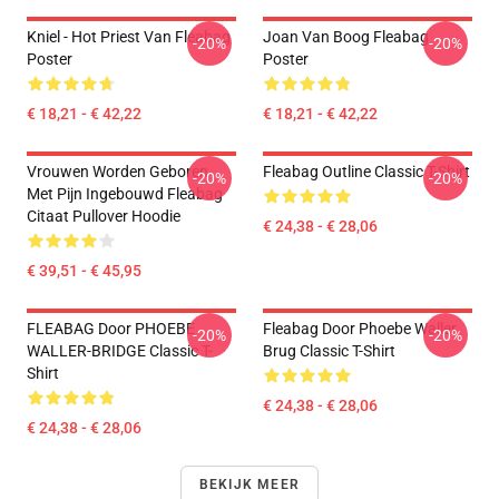
Kniel - Hot Priest Van Fleabag
Joan Van Boog Fleabag
-20%
-20%
Poster
Poster
€ 18,21 - € 42,22
€ 18,21 - € 42,22
Vrouwen Worden Geboren
Fleabag Outline Classic T-Shirt
-20%
-20%
Met Pijn Ingebouwd Fleabag
Citaat Pullover Hoodie
€ 24,38 - € 28,06
€ 39,51 - € 45,95
FLEABAG Door PHOEBE
Fleabag Door Phoebe Waller
-20%
-20%
WALLER-BRIDGE Classic T-
Brug Classic T-Shirt
Shirt
€ 24,38 - € 28,06
€ 24,38 - € 28,06
BEKIJK MEER