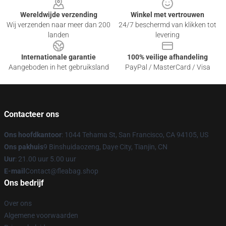
Wereldwijde verzending
Winkel met vertrouwen
Wij verzenden naar meer dan 200
24/7 beschermd van klikken tot
landen
levering
Internationale garantie
100% veilige afhandeling
Aangeboden in het gebruiksland
PayPal / MasterCard / Visa
Contacteer ons
Ons hoofdkantoor
: 1044 Tehama St, San Francisco, CA 94105, US
Ons pakhuis
9 Binshuidaozeng, Daye City, Tianjin, CN
Uur
: 21.00 uur 5.00 uur
E-mail
Contact@fleabag.shop
Ons bedrijf
Over ons
Algemene voorwaarden