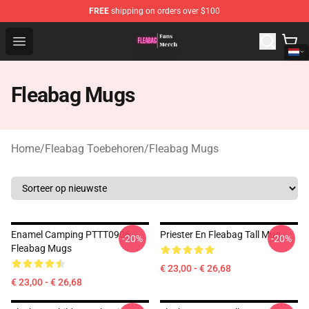
FREE
shipping on orders over $100
Fleabag Store - Official Fleabag Merchandise Shop
Open menu
Fleabag Mugs
Home
/
Fleabag Toebehoren
/
Fleabag Mugs
Enamel Camping PTTT0906
Priester En Fleabag Tall Mug
-20%
-20%
Fleabag Mugs
€ 23,00 - € 26,68
€ 23,00 - € 26,68