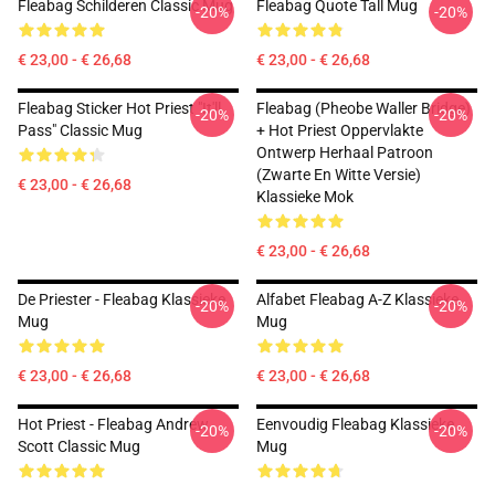
Fleabag Schilderen Classic Mug
Fleabag Quote Tall Mug
-20%
-20%
€ 23,00 - € 26,68
€ 23,00 - € 26,68
Fleabag Sticker Hot Priest "It'll
Fleabag (Pheobe Waller Bridge)
-20%
-20%
Pass" Classic Mug
+ Hot Priest Oppervlakte
Ontwerp Herhaal Patroon
(zwarte En Witte Versie)
€ 23,00 - € 26,68
Klassieke Mok
€ 23,00 - € 26,68
De Priester - Fleabag Klassieke
Alfabet Fleabag A-Z Klassieke
-20%
-20%
Mug
Mug
€ 23,00 - € 26,68
€ 23,00 - € 26,68
Hot Priest - Fleabag Andrew
Eenvoudig Fleabag Klassieke
-20%
-20%
Scott Classic Mug
Mug