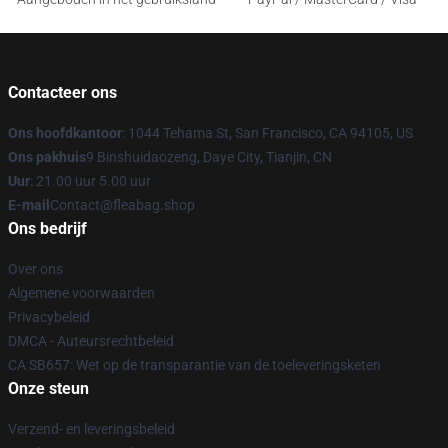
Contacteer ons
Ons hoofdkantoor
: 1044 Tehama St, San Francisco, CA 94105, US
Ons pakhuis
9 Binshuidaozeng, Daye City, Tianjin, CN
Uur
: 21.00 uur 5.00 uur
E-mail
Contact@fleabag.shop
Ons bedrijf
Over ons
Algemene voorwaarden
Privacybeleid
DMCA - Auteursrechtbeleid
CA SB657: Wet op de transparantie van de toeleveringsketen
Onze steun
Verzend- en leveringsbeleid