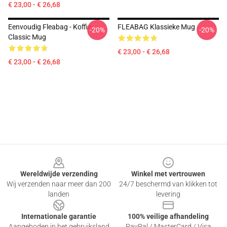
€ 23,00 - € 26,68
Eenvoudig Fleabag - Koffie
FLEABAG Klassieke Mug
-20%
-20%
Classic Mug
€ 23,00 - € 26,68
€ 23,00 - € 26,68
Footer
Wereldwijde verzending
Winkel met vertrouwen
Wij verzenden naar meer dan 200
24/7 beschermd van klikken tot
landen
levering
Internationale garantie
100% veilige afhandeling
Aangeboden in het gebruiksland
PayPal / MasterCard / Visa