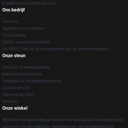
E-mail
Contact@fleabag.shop
Ons bedrijf
Over ons
Algemene voorwaarden
Privacybeleid
DMCA - Auteursrechtbeleid
CA SB657: Wet op de transparantie van de toeleveringsketen
Onze steun
Verzend- en leveringsbeleid
Betalingsvoorwaarden
Teruggave & terugbetalingsbeleid
Contacteer ons
Klantenhulp (FAQ)
Whosale
Onze winkel
Wij bieden hoogwaardige producten die speciaal zijn ontworpen door
ons team van wereldklasse. Wij bieden een verscheidenheid aan