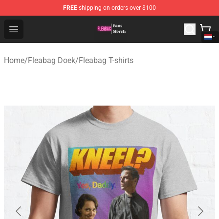
FREE
shipping on orders over $100
Fleabag Store - Official Fleabag Merchandise Shop
Open menu
Home
/
Fleabag Doek
/
Fleabag T-shirts