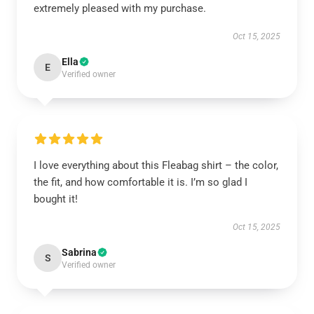
extremely pleased with my purchase.
Oct 15, 2025
Ella
E
Verified owner
I love everything about this Fleabag shirt – the color,
the fit, and how comfortable it is. I’m so glad I
bought it!
Oct 15, 2025
Sabrina
S
Verified owner