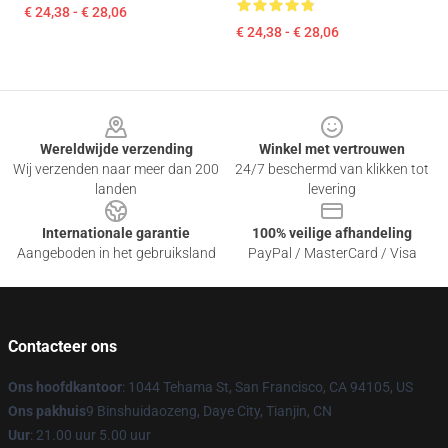
€ 24,38 - € 28,06
€ 24,38 - € 28,06
Footer
Wereldwijde verzending
Winkel met vertrouwen
Wij verzenden naar meer dan 200
24/7 beschermd van klikken tot
landen
levering
Internationale garantie
100% veilige afhandeling
Aangeboden in het gebruiksland
PayPal / MasterCard / Visa
Contacteer ons
Ons hoofdkantoor
: 1044 Tehama St, San Francisco, CA 94105, US
Ons pakhuis
9 Binshuidaozeng, Daye City, Tianjin, CN
Uur
: 21.00 uur 5.00 uur