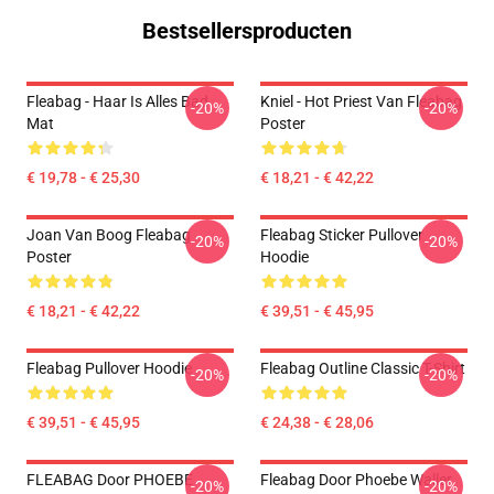
Bestsellersproducten
Fleabag - Haar Is Alles Bad
Kniel - Hot Priest Van Fleabag
-20%
-20%
Mat
Poster
€ 19,78 - € 25,30
€ 18,21 - € 42,22
Joan Van Boog Fleabag
Fleabag Sticker Pullover
-20%
-20%
Poster
Hoodie
€ 18,21 - € 42,22
€ 39,51 - € 45,95
Fleabag Pullover Hoodie
Fleabag Outline Classic T-Shirt
-20%
-20%
€ 39,51 - € 45,95
€ 24,38 - € 28,06
FLEABAG Door PHOEBE
Fleabag Door Phoebe Waller
-20%
-20%