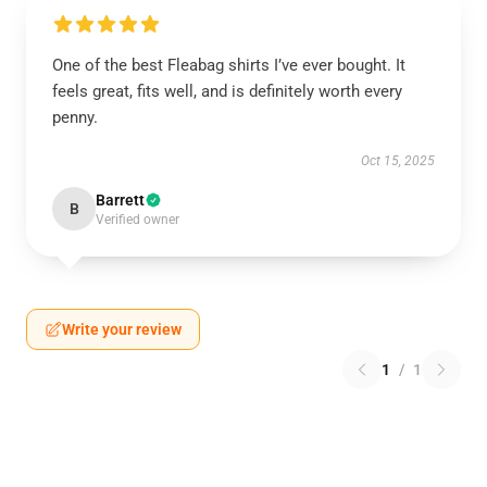
One of the best Fleabag shirts I’ve ever bought. It
feels great, fits well, and is definitely worth every
penny.
Oct 15, 2025
Barrett
B
Verified owner
Write your review
1
/
1