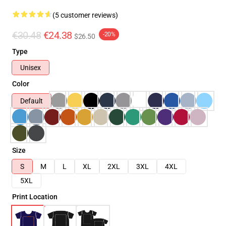
(5 customer reviews)
€30.48
€24.38
-20%
$26.50
Type
Unisex
Color
Default
Size
S
M
L
XL
2XL
3XL
4XL
5XL
Print Location