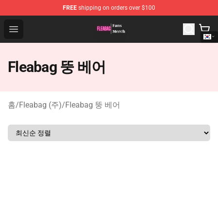
FREE
shipping on orders over $100
Fleabag Store - Official Fleabag Merchandise Shop
Open menu
Fleabag 뚱 베어
홈
/
Fleabag (주)
/
Fleabag 뚱 베어