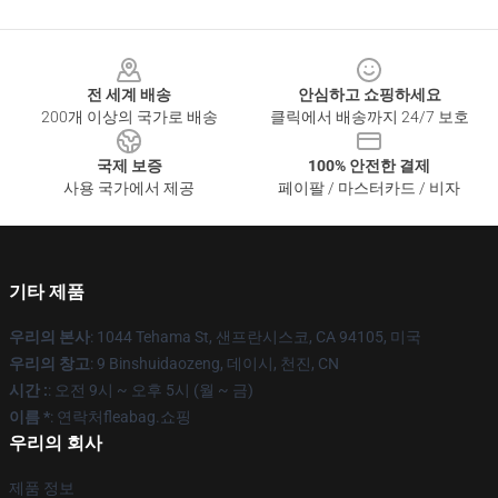
Footer
전 세계 배송
안심하고 쇼핑하세요
200개 이상의 국가로 배송
클릭에서 배송까지 24/7 보호
국제 보증
100% 안전한 결제
사용 국가에서 제공
페이팔 / 마스터카드 / 비자
기타 제품
우리의 본사
: 1044 Tehama St, 샌프란시스코, CA 94105, 미국
우리의 창고
: 9 Binshuidaozeng, 데이시, 천진, CN
시간 :
: 오전 9시 ~ 오후 5시 (월 ~ 금)
이름 *
: 연락처fleabag.쇼핑
우리의 회사
제품 정보