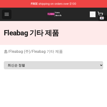
FREE
shipping on orders over $100
Fleabag Store - Official Fleabag Merchandise Shop
Open menu
Fleabag 기타 제품
홈
/
Fleabag (주)
/
Fleabag 기타 제품