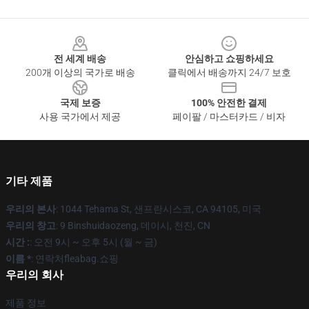
Footer
전 세계 배송
안심하고 쇼핑하세요
200개 이상의 국가로 배송
클릭에서 배송까지 24/7 보호
국제 보증
100% 안전한 결제
사용 국가에서 제공
페이팔 / 마스터카드 / 비자
기타 제품
우리의 본사
: 1044 Tehama St, 샌프란시스코, CA 94105, 미국
우리의 창고
: 9 Binshuidaozeng, 데이시, 천진, CN
시간 :
: 오전 9시 ~ 오후 5시 (월 ~ 금)
이름 *
: 연락처fleabag.쇼핑
우리의 회사
제품 정보