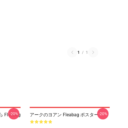
1
/
1
-20%
-20%
 Fleabag
アークのヨアン Fleabag ポスター