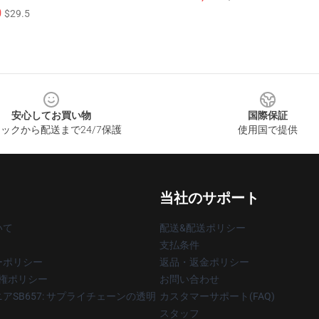
0
$29.5
安心してお買い物
国際保証
ックから配送まで24/7保護
使用国で提供
当社のサポート
いて
配送&配送ポリシー
支払条件
ーポリシー
返品・返金ポリシー
著作権ポリシー
お問い合わせ
アSB657: サプライチェーンの透明
カスタマーサポート(FAQ)
スタッフ