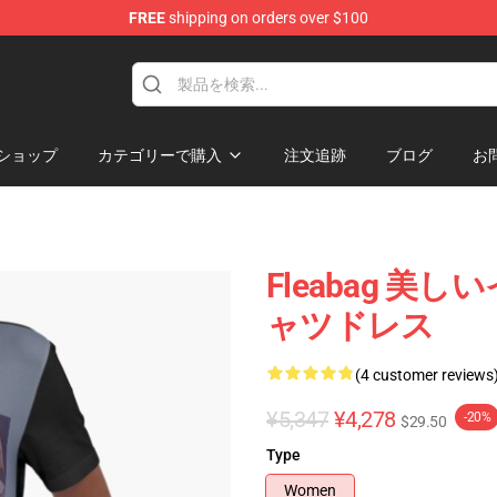
FREE
shipping on orders over $100
ショップ
カテゴリーで購入
注文追跡
ブログ
お
Fleabag 
ャツドレス
(4 customer reviews
¥5,347
¥4,278
-20%
$29.50
Type
Women