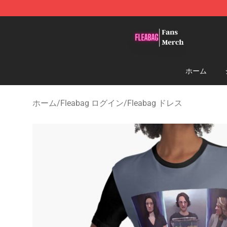
Fleabag Store - Official Fleabag Merchandise Shop
ホーム
ホーム
/
Fleabag ログイン
/
Fleabag ドレス