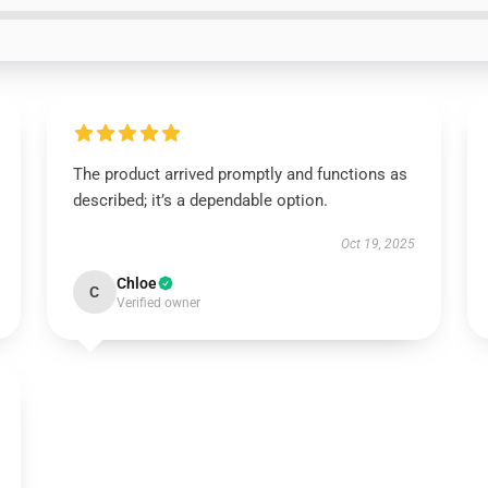
The product arrived promptly and functions as
described; it’s a dependable option.
Oct 19, 2025
Chloe
C
Verified owner