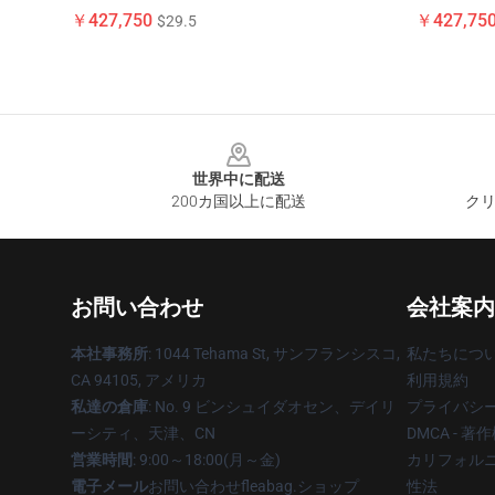
￥427,750
￥427,75
$29.5
Footer
世界中に配送
200カ国以上に配送
クリ
お問い合わせ
会社案内
本社事務所
: 1044 Tehama St, サンフランシスコ,
私たちにつ
CA 94105, アメリカ
利用規約
私達の倉庫
: No. 9 ビンシュイダオセン、デイリ
プライバシ
ーシティ、天津、CN
DMCA - 
営業時間
: 9:00～18:00(月～金)
カリフォルニ
電子メール
お問い合わせfleabag.ショップ
性法