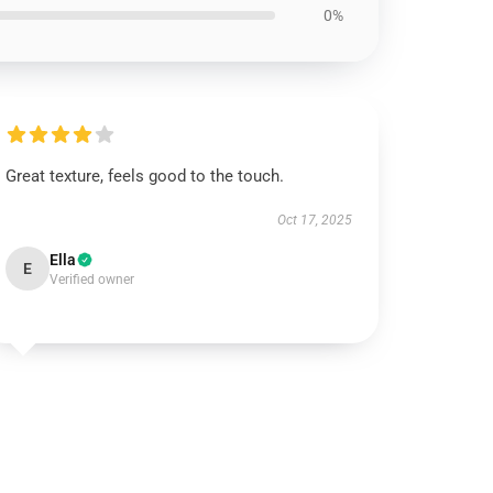
0%
Great texture, feels good to the touch.
Oct 17, 2025
Ella
E
Verified owner