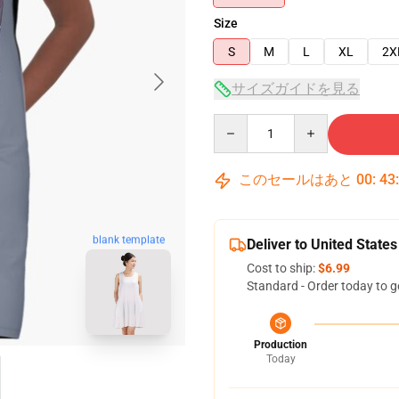
Size
S
M
L
XL
2X
サイズガイドを見る
Quantity
このセールはあと
00
:
43
blank template
Deliver to United States
Cost to ship:
$6.99
Standard - Order today to g
Production
Today