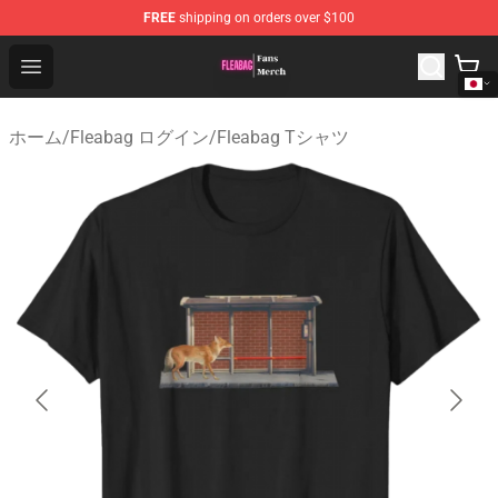
FREE
shipping on orders over $100
Fleabag Store - Official Fleabag Merchandise Shop
Open menu
ホーム
/
Fleabag ログイン
/
Fleabag Tシャツ