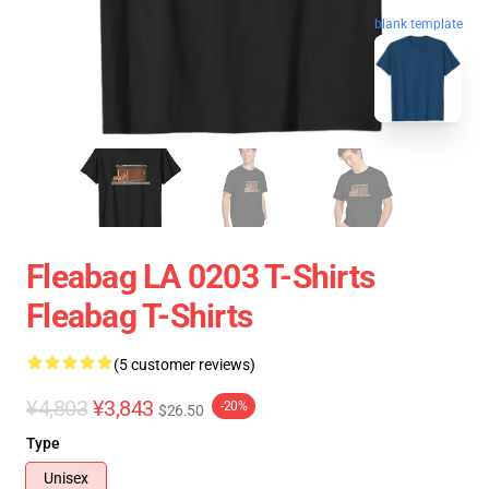
blank template
Fleabag LA 0203 T-Shirts
Fleabag T-Shirts
(5 customer reviews)
¥4,803
¥3,843
-20%
$26.50
Type
Unisex