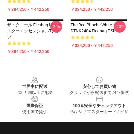
￥384,250 - ￥442,250
￥384,250 - ￥442,250
ザ・クニール Fleabag 映画ポ
The Red Phoebe White
-20%
-20%
スターエッセンシャルTシャ
DTNK2404 Fleabag T-Shirts
ツ
￥384,250 - ￥442,250
￥384,250 - ￥442,250
Footer
世界中に配送
安心してお買い物
200カ国以上に配送
クリックから配送まで24/7保護
国際保証
100％安全なチェックアウト
使用国で提供
PayPal / マスターカード / ビザ