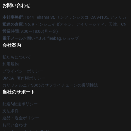
お問い合わせ
本社事務所
: 1044 Tehama St, サンフランシスコ, CA 94105, アメリカ
私達の倉庫
: No. 9 ビンシュイダオセン、デイリーシティ、天津、CN
営業時間
: 9:00～18:00(月～金)
電子メール
お問い合わせfleabag.ショップ
会社案内
私たちについて
利用規約
プライバシーポリシー
DMCA - 著作権ポリシー
カリフォルニアSB657: サプライチェーンの透明性法
当社のサポート
配送&配送ポリシー
支払条件
返品・返金ポリシー
お問い合わせ