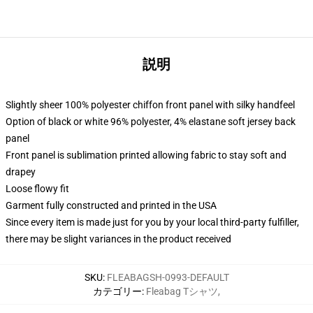
説明
Slightly sheer 100% polyester chiffon front panel with silky handfeel
Option of black or white 96% polyester, 4% elastane soft jersey back
panel
Front panel is sublimation printed allowing fabric to stay soft and
drapey
Loose flowy fit
Garment fully constructed and printed in the USA
Since every item is made just for you by your local third-party fulfiller,
there may be slight variances in the product received
SKU
:
FLEABAGSH-0993-DEFAULT
カテゴリー
:
Fleabag Tシャツ
,