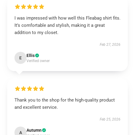
I was impressed with how well this Fleabag shirt fits.
It’s comfortable and stylish, making it a great
addition to my closet.
Feb 27, 2026
Ellis
E
Verified owner
Thank you to the shop for the high-quality product
and excellent service.
Feb 25, 2026
Autumn
A