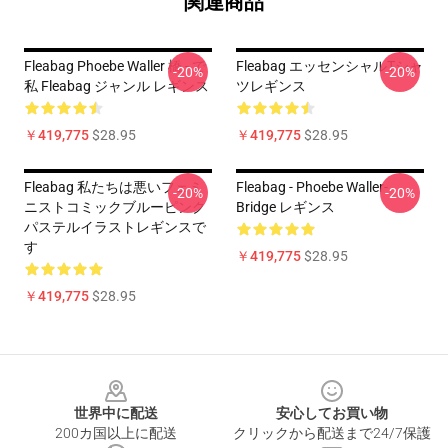
関連商品
Fleabag Phoebe Waller 橋 - で
Fleabag エッセンシャルTシャ
-20%
-20%
私 Fleabag ジャンル レギンス
ツレギンス
￥419,775
$28.95
￥419,775
$28.95
Fleabag 私たちは悪いフェミ
Fleabag - Phoebe Waller-
-20%
-20%
ニストコミックブルーピンク
Bridge レギンス
パステルイラストレギンスで
す
￥419,775
$28.95
￥419,775
$28.95
Footer
世界中に配送
安心してお買い物
200カ国以上に配送
クリックから配送まで24/7保護