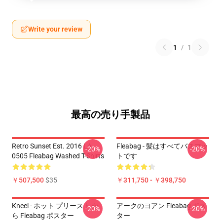
Write your review
1
/
1
最高の売り手製品
Retro Sunset Est. 2016 LA
Fleabag - 髪はすべてバスマッ
-20%
-20%
0505 Fleabag Washed T-Shirts
トです
￥507,500
$35
￥311,750 - ￥398,750
Kneel - ホット プリースト か
アークのヨアン Fleabag ポス
-20%
-20%
ら Fleabag ポスター
ター