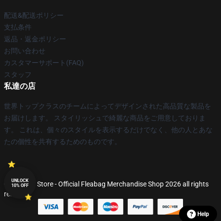
配送&配送ポリシー
支払条件
返品・返金ポリシー
お問い合わせ
カスタマーサポート(FAQ)
スタッフ
私達の店
世界トップクラスのチームによってデザインされた高品質な製品を
お届けします。 スタイリッシュで綺麗な商品をご用意しておりま
す。 これは、個々のスタイルを表示するだけでなく、他の人とあな
たの個性を共有するためのものです。
UNLOCK
© Fleabag Store - Official Fleabag Merchandise Shop 2026 all rights
10% OFF
reserved
Help