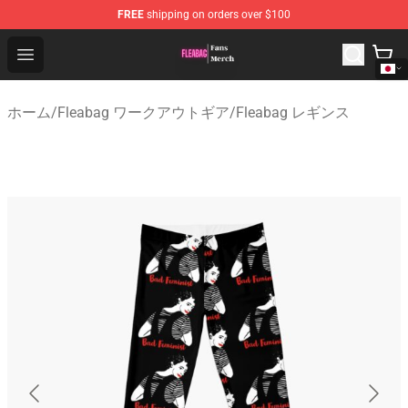
FREE
shipping on orders over $100
Fleabag Store - Official Fleabag Merchandise Shop
Open menu
ホーム
/
Fleabag ワークアウトギア
/
Fleabag レギンス