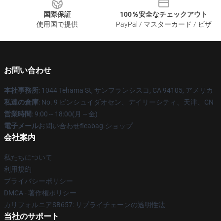
国際保証
100％安全なチェックアウト
使用国で提供
PayPal / マスターカード / ビザ
お問い合わせ
本社事務所
: 1044 Tehama St, サンフランシスコ, CA 94105, アメリカ
私達の倉庫
: No. 9 ビンシュイダオセン、デイリーシティ、天津、CN
営業時間
: 9:00～18:00(月～金)
電子メール
お問い合わせfleabag.ショップ
会社案内
私たちについて
利用規約
プライバシーポリシー
DMCA - 著作権ポリシー
カリフォルニアSB657: サプライチェーンの透明性法
当社のサポート