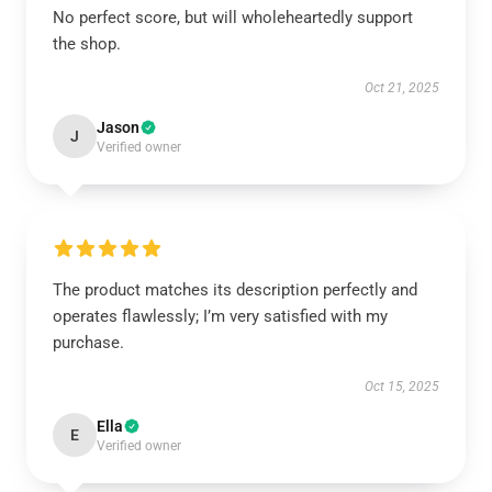
No perfect score, but will wholeheartedly support
the shop.
Oct 21, 2025
Jason
J
Verified owner
The product matches its description perfectly and
operates flawlessly; I’m very satisfied with my
purchase.
Oct 15, 2025
Ella
E
Verified owner