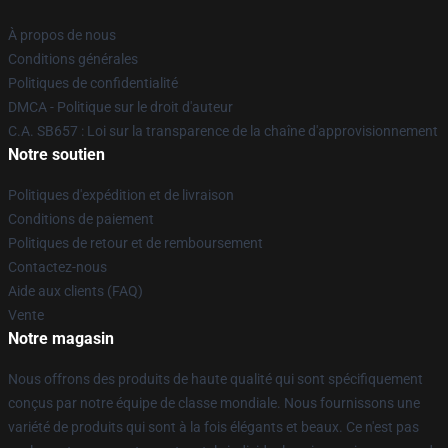
À propos de nous
Conditions générales
Politiques de confidentialité
DMCA - Politique sur le droit d'auteur
C.A. SB657 : Loi sur la transparence de la chaîne d'approvisionnement
Notre soutien
Politiques d'expédition et de livraison
Conditions de paiement
Politiques de retour et de remboursement
Contactez-nous
Aide aux clients (FAQ)
Vente
Notre magasin
Nous offrons des produits de haute qualité qui sont spécifiquement
conçus par notre équipe de classe mondiale. Nous fournissons une
variété de produits qui sont à la fois élégants et beaux. Ce n'est pas