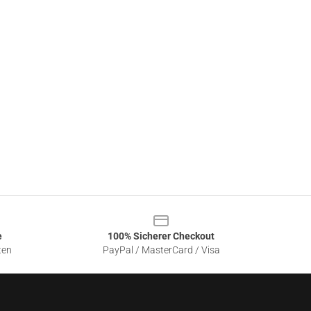
e
100% Sicherer Checkout
ten
PayPal / MasterCard / Visa