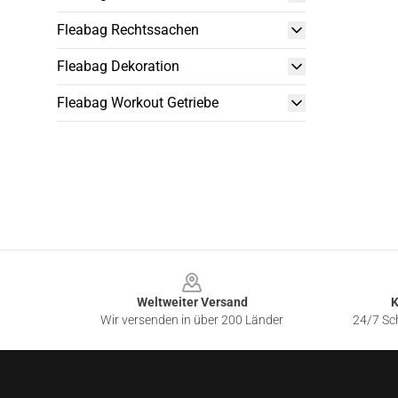
Fleabag Rechtssachen
Fleabag Dekoration
Fleabag Workout Getriebe
Footer
Weltweiter Versand
K
Wir versenden in über 200 Länder
24/7 Sch