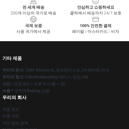
전 세계 배송
안심하고 쇼핑하세요
200개 이상의 국가로 배송
클릭에서 배송까지 24/7 보호
국제 보증
100% 안전한 결제
사용 국가에서 제공
페이팔 / 마스터카드 / 비자
기타 제품
우리의 본사
: 1044 Tehama St, 샌프란시스코, CA 94105, 미국
우리의 창고
: 9 Binshuidaozeng, 데이시, 천진, CN
시간 :
: 오전 9시 ~ 오후 5시 (월 ~ 금)
이름 *
: 연락처fleabag.쇼핑
우리의 회사
제품 정보
이용 약관
개인 정보 정책