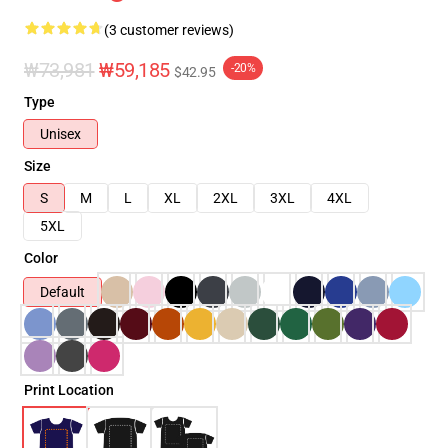
(3 customer reviews)
₩73,981
₩59,185
-20%
$42.95
Type
Unisex
Size
S
M
L
XL
2XL
3XL
4XL
5XL
Color
Default
Print Location