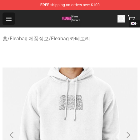
FREE
shipping on orders over $100
Fleabag Store - Official Fleabag Merchandise Shop
Open menu
홈
/
Fleabag 제품정보
/
Fleabag 카테고리