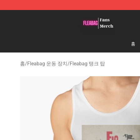
Fleabag Store - Official Fleabag Merchandise Shop
홈
홈
/
Fleabag 운동 장치
/
Fleabag 탱크 탑