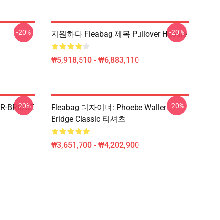
-20%
-20%
지원하다 Fleabag 제목 Pullover Hoodie
₩5,918,510 - ₩6,883,110
-20%
-20%
R-BRIDGE
Fleabag 디자이너: Phoebe Waller
Bridge Classic 티셔츠
₩3,651,700 - ₩4,202,900