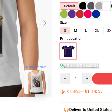
Default
Size
S
M
L
XL
2X
Print Location
사이즈 가이드 보기
blank template
Quantity
이 세일은
01
:
14
:
54
Deliver to United States