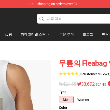
FREE
shipping on orders over $100
쇼핑
카테고리별 쇼핑
주문 추적
블로그
연락
무릎의 Fleaba
(4 customer reviews
₩42,115
₩33,692
$24.45
Type
Men
Women
Color