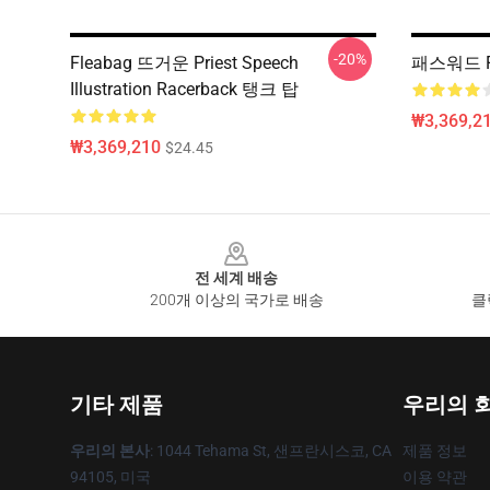
-20%
Fleabag 뜨거운 Priest Speech
패스워드 F
Illustration Racerback 탱크 탑
₩3,369,2
₩3,369,210
$24.45
Footer
전 세계 배송
200개 이상의 국가로 배송
클
기타 제품
우리의 
우리의 본사
: 1044 Tehama St, 샌프란시스코, CA
제품 정보
94105, 미국
이용 약관