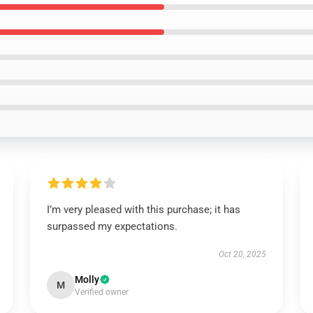
I’m very pleased with this purchase; it has
surpassed my expectations.
Oct 20, 2025
Molly
M
Verified owner