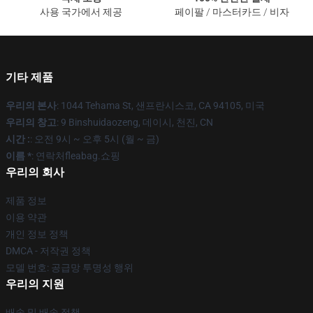
사용 국가에서 제공
페이팔 / 마스터카드 / 비자
기타 제품
우리의 본사
: 1044 Tehama St, 샌프란시스코, CA 94105, 미국
우리의 창고
: 9 Binshuidaozeng, 데이시, 천진, CN
시간 :
: 오전 9시 ~ 오후 5시 (월 ~ 금)
이름 *
: 연락처fleabag.쇼핑
우리의 회사
제품 정보
이용 약관
개인 정보 정책
DMCA - 저작권 정책
모델 번호: 공급망 투명성 행위
우리의 지원
배송 및 배송 정책