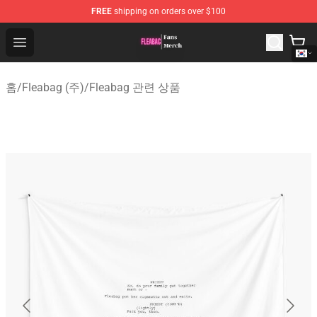
FREE
shipping on orders over $100
Fleabag Store - Official Fleabag Merchandise Shop
Open menu
홈
/
Fleabag (주)
/
Fleabag 관련 상품