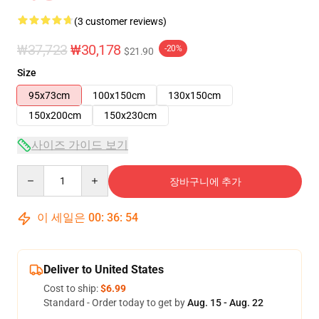
(3 customer reviews)
₩37,723
₩30,178
-20%
$21.90
Size
95x73cm
100x150cm
130x150cm
150x200cm
150x230cm
사이즈 가이드 보기
Quantity
장바구니에 추가
이 세일은
00
:
36
:
53
Deliver to United States
Cost to ship:
$6.99
Standard - Order today to get by
Aug. 15 - Aug. 22