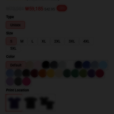
₩73,981
₩59,185
-20%
$42.95
Type
Unisex
Size
S
M
L
XL
2XL
3XL
4XL
5XL
Color
Default
Print Location