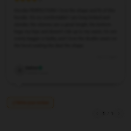
Hoodie PERFECTION! I love the shape and fit of this
hoodie. It’s so comfortable! I am long limbed and
slender, the sleeves are a great length, the bottom
hugs my hips and doesn’t ride up to my waist, it’s not
overly baggie or bulky, and I love the double seam on
the hood sealing the deal the shape.
Oct 17, 2025
Dalton
D
Verified owner
Write your review
1
/
1