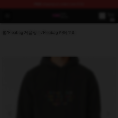
FREE
shipping on orders over $100
Fleabag Store - Official Fleabag Merchandise Shop
Open menu
홈
/
Fleabag 제품정보
/
Fleabag 카테고리