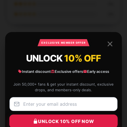
★★☆☆☆
0%
★☆☆☆☆
0%
EXCLUSIVE MEMBER OFFER
High-quality product, worth recommending, and
UNLOCK
10% OFF
responsive service.
Instant discount
Exclusive offers
Early access
Oct 20, 2025
Michael
M
Join 50,000+ fans & get your instant discount, exclusive
Verified owner
drops, and members-only deals.
UNLOCK 10% OFF NOW
I’m impressed with how well this hoodie holds up