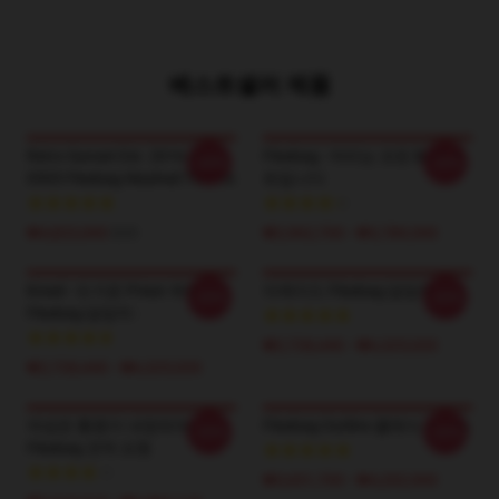
베스트셀러 제품
Retro Sunset Est. 2016 LA
Fleabag - 머리는 모든 Bath 매
-20%
-20%
0505 Fleabag Washed T-Shirts
트입니다
₩4,823,000
$35
₩2,962,700 - ₩3,789,500
Kneel - 뜨거운 Priest 부터
아케이드 Fleabag 담당자 :
-20%
-20%
Fleabag 담당자 :
₩2,728,440 - ₩6,325,020
₩2,728,440 - ₩6,325,020
여성은 통증이 내장되어
Fleabag Outline 클래식 티셔츠
-20%
-20%
Fleabag 견적 요청
₩3,651,700 - ₩4,202,900