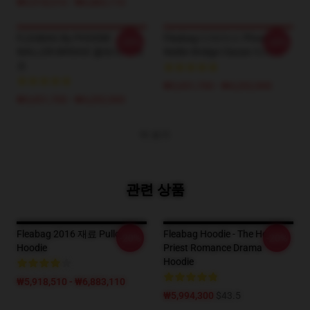
₩5,918,510 - ₩6,883,110
FLEABAG By PHOEBE
Fleabag 디자이너: Phoebe
-20%
-20%
WALLER-BRIDGE 클래식 티셔
Waller Bridge Classic 티셔츠
츠
₩3,651,700 - ₩4,202,900
₩3,651,700 - ₩4,202,900
더 보기
관련 상품
Fleabag 2016 재료 Pullover
Fleabag Hoodie - The Hot
-20%
-20%
Hoodie
Priest Romance Drama
Hoodie
₩5,918,510 - ₩6,883,110
₩5,994,300
$43.5