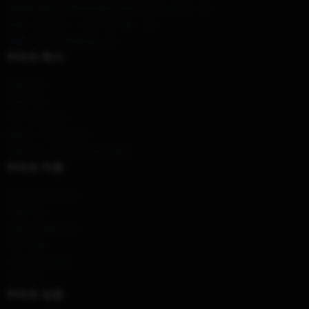
우리의 창고
: 9 Binshuidaozeng, 데이시, 천진, CN
시간 :
: 오전 9시 ~ 오후 5시 (월 ~ 금)
이름 *
: 연락처fleabag.쇼핑
우리의 회사
제품 정보
이용 약관
개인 정보 정책
DMCA - 저작권 정책
모델 번호: 공급망 투명성 행위
우리의 지원
배송 및 배송 정책
지불 기간
반품 및 환불 정책
기타 제품
고객지원 (FAQ)
구매하기
우리의 상점