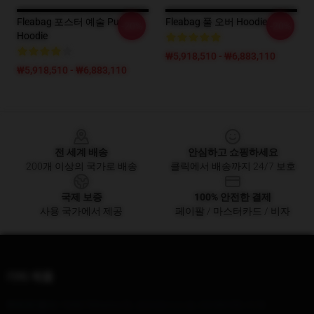
Fleabag 포스터 예술 Pullover
Fleabag 풀 오버 Hoodie
-20%
-20%
Hoodie
₩5,918,510 - ₩6,883,110
₩5,918,510 - ₩6,883,110
Footer
전 세계 배송
안심하고 쇼핑하세요
200개 이상의 국가로 배송
클릭에서 배송까지 24/7 보호
국제 보증
100% 안전한 결제
사용 국가에서 제공
페이팔 / 마스터카드 / 비자
기타 제품
우리의 본사
: 1044 Tehama St, 샌프란시스코, CA 94105, 미국