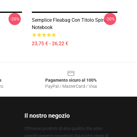
-20%
-20%
Semplice Fleabag Con Titolo Spiral
Notebook
23,75 € - 26,22 €
e
Pagamento sicuro al 100%
zo
PayPal / MasterCard / Visa
Il nostro negozio
Offriamo prodotti di alta qualità che sono
specificamente progettati dal nostro team di