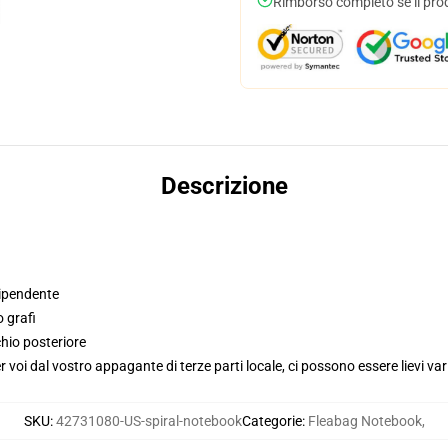
Rimborso completo se il pro
Descrizione
dipendente
o grafi
hio posteriore
voi dal vostro appagante di terze parti locale, ci possono essere lievi var
SKU
:
42731080-US-spiral-notebook
Categorie
:
Fleabag Notebook
,