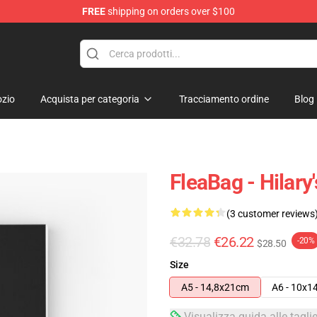
FREE
shipping on orders over $100
zio
Acquista per categoria
Tracciamento ordine
Blog
FleaBag - Hilary
(3 customer reviews
€32.78
€26.22
-20%
$28.50
Size
A5 - 14,8x21cm
A6 - 10x1
Visualizza guida alle tagli