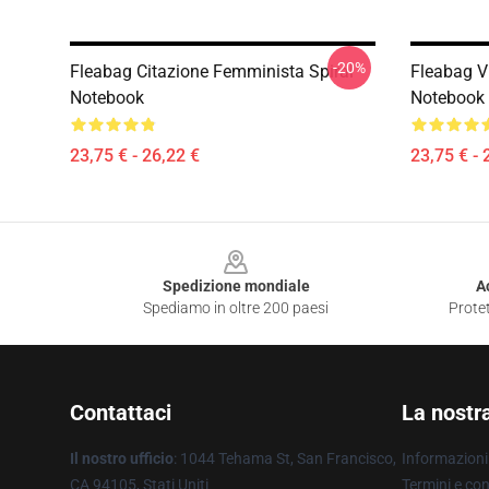
-20%
Fleabag Citazione Femminista Spiral
Fleabag Vi
Notebook
Notebook
23,75 € - 26,22 €
23,75 € - 
Footer
Spedizione mondiale
A
Spediamo in oltre 200 paesi
Protet
Contattaci
La nostr
Il nostro ufficio
: 1044 Tehama St, San Francisco,
Informazioni 
CA 94105, Stati Uniti
Termini e con