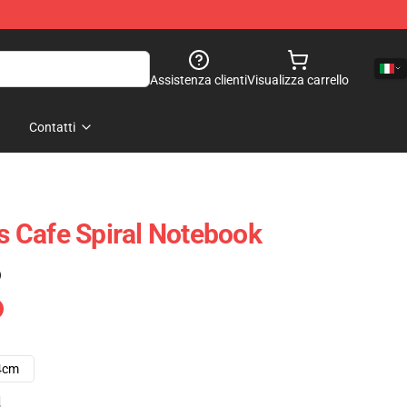
Assistenza clienti
Visualizza carrello
Contatti
's Cafe Spiral Notebook
)
4cm
e