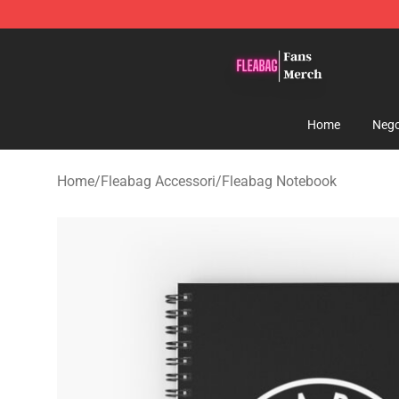
Fleabag Store - Official Fleabag Merchandise Shop
Home
Nego
Home
/
Fleabag Accessori
/
Fleabag Notebook