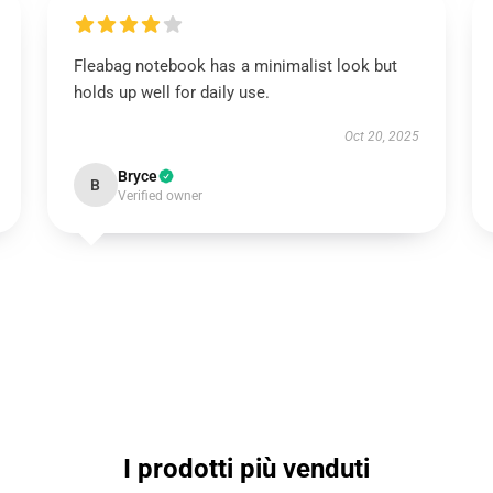
Fleabag notebook has a minimalist look but
holds up well for daily use.
Oct 20, 2025
Bryce
B
Verified owner
I prodotti più venduti