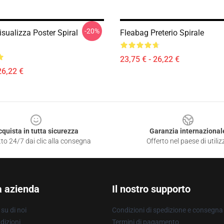
-20%
sualizza Poster Spiral
Fleabag Preterio Spirale
23,75 € - 26,22 €
26,22 €
cquista in tutta sicurezza
Garanzia internazional
to 24/7 dai clic alla consegna
Offerto nel paese di utiliz
a azienda
Il nostro supporto
su di noi
Condizioni di spedizione e consegna
dizioni
Termini di pagamento