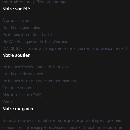
Courriel
: contact@fleabag.boutique
Notre société
À propos de nous
Conditions générales
Politiques de confidentialité
DMCA - Politique sur le droit d'auteur
C.A. SB657 : Loi sur la transparence de la chaîne d'approvisionnement
Notre soutien
Politiques d'expédition et de livraison
Conditions de paiement
Politiques de retour et de remboursement
Contactez-nous
Aide aux clients (FAQ)
Vente
Notre magasin
Nous offrons des produits de haute qualité qui sont spécifiquement
conçus par notre équipe de classe mondiale. Nous fournissons une