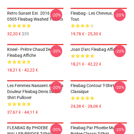
Retro Sunset Est. 2016 LA
Fleabag - Les Cheveux, C'est
-20%
-20%
0505 Fleabag Washed T-Shirts
Tout.
32,20 €
$35
19,78 € - 25,30 €
Kneel - Prêtre Chaud De
Joan D'arc Fleabag Affiche
-20%
-20%
Fleabag Affiche
18,21 € - 42,22 €
18,21 € - 42,22 €
Les Femmes Naissent Avec La
Fleabag Contour T-Shirt
-20%
-20%
Douleur Fleabag Devis Sweat-
Classique
Shirt Pullover
24,38 € - 28,06 €
37,67 € - 44,11 €
FLEABAG By PHOEBE
Fleabag Par Phoebe Murer
-20%
-20%
WALLER-BRIDGE T-Shirt
Bridge Classic T-Shirt