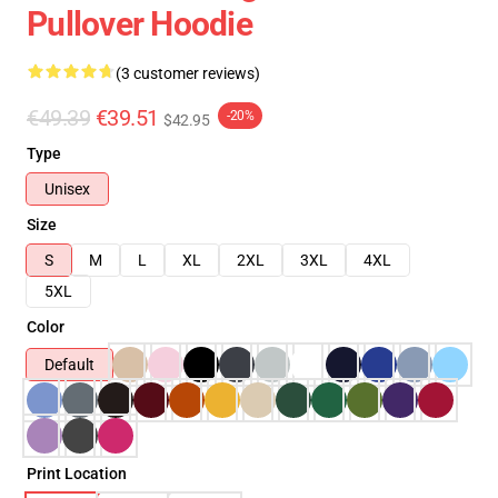
Pullover Hoodie
(3 customer reviews)
€49.39
€39.51
-20%
$42.95
Type
Unisex
Size
S
M
L
XL
2XL
3XL
4XL
5XL
Color
Default
Print Location