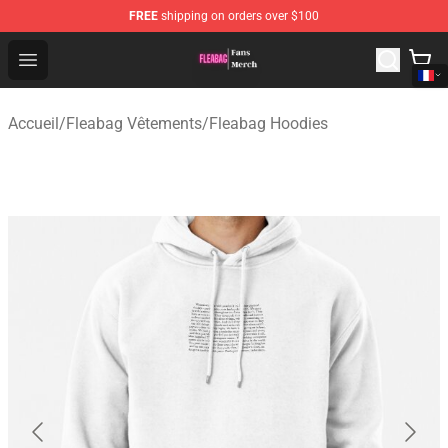
FREE
shipping on orders over $100
Fleabag Store - Official Fleabag Merchandise Shop
Open menu
Accueil
/
Fleabag Vêtements
/
Fleabag Hoodies