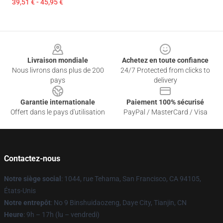
39,51 € - 45,95 €
Footer
Livraison mondiale
Achetez en toute confiance
Nous livrons dans plus de 200
24/7 Protected from clicks to
pays
delivery
Garantie internationale
Paiement 100% sécurisé
Offert dans le pays d'utilisation
PayPal / MasterCard / Visa
Contactez-nous
Notre siège social
: 1044, rue Tehama, San Francisco, CA 94105,
États-Unis
Notre entrepôt
: No 9 Binshuidaozeng, Daye City, Tianjin, CN
Heure
: 9h – 17h (lu – vendredi)