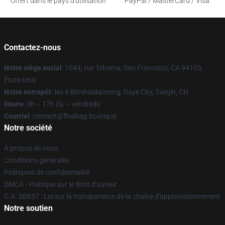
Offert dans le pays d'utilisation
PayPal / MasterCard / Visa
Contactez-nous
Notre siège social
: 1044, rue Tehama, San Francisco, CA 94105,
États-Unis
Notre entrepôt
: No 9 Binshuidaozeng, Daye City, Tianjin, CN
Heure
: 9h – 17h (lu – vendredi)
Courriel
: contact@fleabag.boutique
Notre société
À propos de nous
Conditions générales
Politiques de confidentialité
DMCA - Politique sur le droit d'auteur
C.A. SB657 : Loi sur la transparence de la chaîne d'approvisionnement
Notre soutien