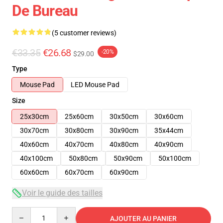
De Bureau
(5 customer reviews)
€33.35
€26.68
-20%
$29.00
Type
Mouse Pad
LED Mouse Pad
Size
25x30cm
25x60cm
30x50cm
30x60cm
30x70cm
30x80cm
30x90cm
35x44cm
40x60cm
40x70cm
40x80cm
40x90cm
40x100cm
50x80cm
50x90cm
50x100cm
60x60cm
60x70cm
60x90cm
Voir le guide des tailles
Quantity
AJOUTER AU PANIER