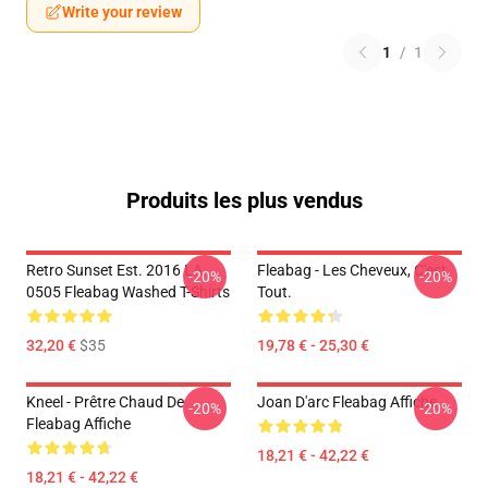
Write your review
1
/
1
Produits les plus vendus
Retro Sunset Est. 2016 LA
Fleabag - Les Cheveux, C'est
-20%
-20%
0505 Fleabag Washed T-Shirts
Tout.
32,20 €
$35
19,78 € - 25,30 €
Kneel - Prêtre Chaud De
Joan D'arc Fleabag Affiche
-20%
-20%
Fleabag Affiche
18,21 € - 42,22 €
18,21 € - 42,22 €