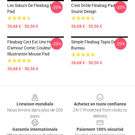
Les Sœurs De Fleabag Mouse
C'est Drôle Fleabag Pad De
-20%
-20%
Pad
Souris Design
26,68 € - 50,50 €
26,68 € - 50,50 €
Fleabag Ceci Est Une Histoire
Simple Fleabag Tapis De
-20%
-20%
D'amour Comic Couleur
Bureau
Illustration Mouse Pad
26,68 € - 50,50 €
26,68 € - 50,50 €
Footer
Livraison mondiale
Achetez en toute confiance
Nous livrons dans plus de 200
24/7 Protected from clicks to
pays
delivery
Garantie internationale
Paiement 100% sécurisé