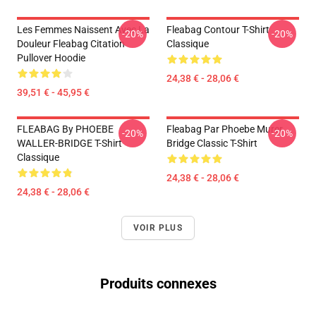
Les Femmes Naissent Avec La
Fleabag Contour T-Shirt
-20%
-20%
Douleur Fleabag Citation
Classique
Pullover Hoodie
24,38 € - 28,06 €
39,51 € - 45,95 €
FLEABAG By PHOEBE
Fleabag Par Phoebe Murer
-20%
-20%
WALLER-BRIDGE T-Shirt
Bridge Classic T-Shirt
Classique
24,38 € - 28,06 €
24,38 € - 28,06 €
VOIR PLUS
Produits connexes