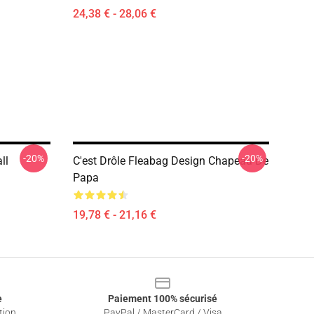
24,38 € - 28,06 €
-20%
-20%
ll
C'est Drôle Fleabag Design Chapeau De
Papa
19,78 € - 21,16 €
e
Paiement 100% sécurisé
tion
PayPal / MasterCard / Visa