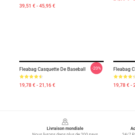
39,51 € - 45,95 €
-20%
Fleabag Casquette De Baseball
Fleabag C
19,78 € - 21,16 €
19,78 € - 
Footer
Livraison mondiale
Ac
Nous livrons dans plus de 200 pays
24/7 Pr