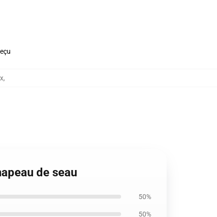
reçu
x
,
Chapeau de seau
50%
50%