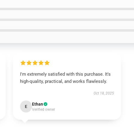
I'm extremely satisfied with this purchase. It's
high-quality, practical, and works flawlessly.
Oct 18, 2025
Ethan
E
Verified owner