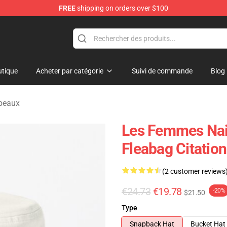
FREE
shipping on orders over $100
tique
Acheter par catégorie
Suivi de commande
Blog
peaux
Les Femmes Nai
Fleabag Citatio
(2 customer reviews
€24.73
€19.78
-20%
$21.50
Type
Snapback Hat
Bucket Hat