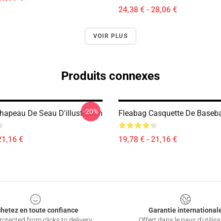
24,38 € - 28,06 €
VOIR PLUS
Produits connexes
-20%
hapeau De Seau D'illustration
Fleabag Casquette De Baseba
21,16 €
19,78 € - 21,16 €
hetez en toute confiance
Garantie international
otected from clicks to delivery
Offert dans le pays d'utilisa