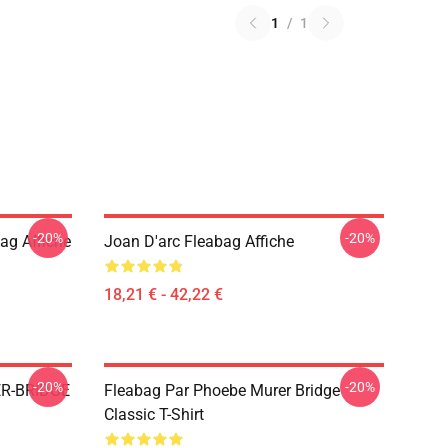
1
/
1
-20%
-20%
ag Affiche
Joan D'arc Fleabag Affiche
18,21 € - 42,22 €
-20%
-20%
R-BRIDGE
Fleabag Par Phoebe Murer Bridge
Classic T-Shirt