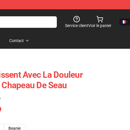
Service client
Voir le panier
Contact
ssent Avec La Douleur
n Chapeau De Seau
)
Beanie