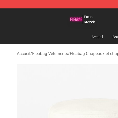
Fleabag Store - Official Fleabag Merchandise Shop
Accueil
Bou
Accueil
/
Fleabag Vêtements
/
Fleabag Chapeaux et cha