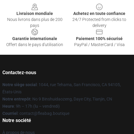
Livraison mondiale
Achetez en toute confiance
Nous livrons dans plus de 200
24/7 Protected from clicks to
pays
delivery
Garantie internationale
Paiement 100% sécurisé
Offert dans le pays d'utilisation
PayPal / MasterCard / Visa
Contactez-nous
Notre siège social
: 1044, rue Tehama, San Francisco, CA 94105,
États-Unis
Notre entrepôt
: No 9 Binshuidaozeng, Daye City, Tianjin, CN
Heure
: 9h – 17h (lu – vendredi)
Courriel
: contact@fleabag.boutique
Notre société
À propos de nous