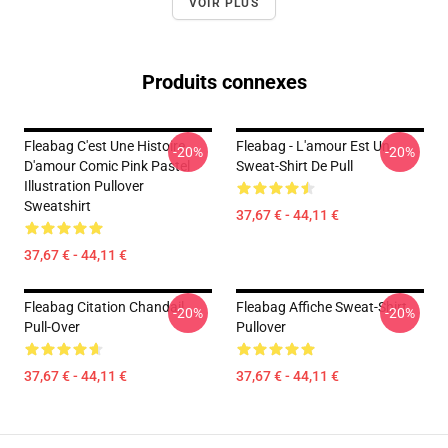
VOIR PLUS
Produits connexes
Fleabag C'est Une Histoire
Fleabag - L'amour Est Un
-20%
-20%
D'amour Comic Pink Pastel
Sweat-Shirt De Pull
Illustration Pullover
Sweatshirt
37,67 € - 44,11 €
37,67 € - 44,11 €
Fleabag Citation Chandail
Fleabag Affiche Sweat-Shirt
-20%
-20%
Pull-Over
Pullover
37,67 € - 44,11 €
37,67 € - 44,11 €
Footer