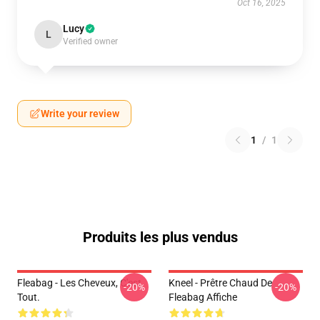
Oct 16, 2025
Lucy
L
Verified owner
Write your review
1
/
1
Produits les plus vendus
Fleabag - Les Cheveux, C'est
Kneel - Prêtre Chaud De
-20%
-20%
Tout.
Fleabag Affiche