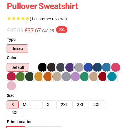
Pullover Sweatshirt
(1 customer reviews)
€47.09
€37.67
-20%
$40.95
Type
Unisex
Color
Default
Size
S
M
L
XL
2XL
3XL
4XL
5XL
Print Location