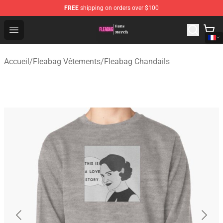
FREE
shipping on orders over $100
Fleabag Store - Official Fleabag Merchandise Shop
Open menu
Accueil
/
Fleabag Vêtements
/
Fleabag Chandails