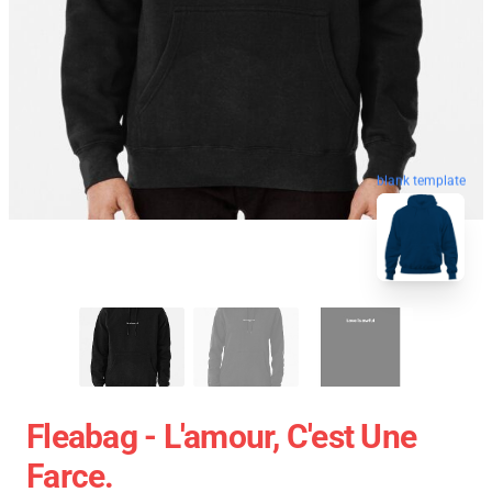
blank template
Fleabag - L'amour, C'est Une
Farce.