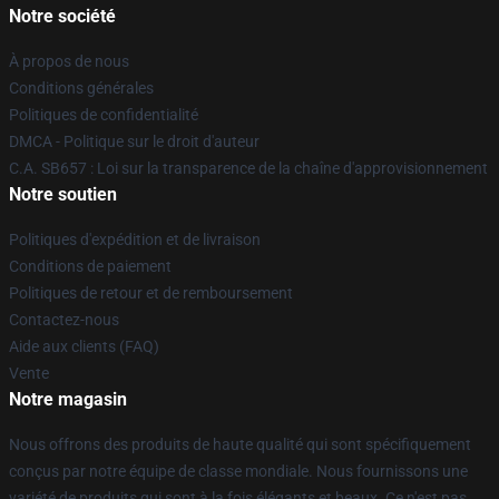
Notre société
À propos de nous
Conditions générales
Politiques de confidentialité
DMCA - Politique sur le droit d'auteur
C.A. SB657 : Loi sur la transparence de la chaîne d'approvisionnement
Notre soutien
Politiques d'expédition et de livraison
Conditions de paiement
Politiques de retour et de remboursement
Contactez-nous
Aide aux clients (FAQ)
Vente
Notre magasin
Nous offrons des produits de haute qualité qui sont spécifiquement
conçus par notre équipe de classe mondiale. Nous fournissons une
variété de produits qui sont à la fois élégants et beaux. Ce n'est pas