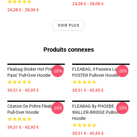
24,38 € - 28,06 €
24,38 € - 28,06 €
VOIR PLUS
Produits connexes
Fleabag Sticker Hot Priest "It'll
FLEABAG, Il Passera Le
-20%
-20%
Pass" Pull-Over Hoodie
POSTER Pullover Hoodie
39,51 € - 45,95 €
39,51 € - 45,95 €
Citation De Prêtre Fleabag
FLEABAG By PHOEBE
-20%
-20%
Pull-Over Hoodie
WALLER-BRIDGE Pullover
Hoodie
39,51 € - 45,95 €
39,51 € - 45,95 €