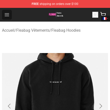
FREE
shipping on orders over $100
Fleabag Store - Official Fleabag Merchandise Shop
Open menu
Accueil
/
Fleabag Vêtements
/
Fleabag Hoodies