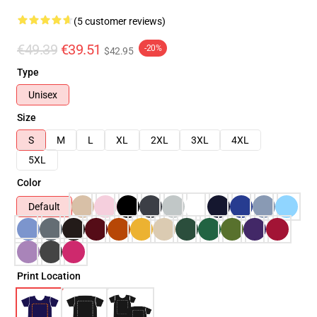
(5 customer reviews)
€49.39
€39.51
-20%
$42.95
Type
Unisex
Size
S
M
L
XL
2XL
3XL
4XL
5XL
Color
Default
Print Location