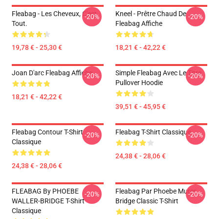
Fleabag - Les Cheveux, C'est
Kneel - Prêtre Chaud De
-20%
-20%
Tout.
Fleabag Affiche
19,78 € - 25,30 €
18,21 € - 42,22 €
Joan D'arc Fleabag Affiche
Simple Fleabag Avec Le Titre
-20%
-20%
Pullover Hoodie
18,21 € - 42,22 €
39,51 € - 45,95 €
Fleabag Contour T-Shirt
Fleabag T-Shirt Classique
-20%
-20%
Classique
24,38 € - 28,06 €
24,38 € - 28,06 €
FLEABAG By PHOEBE
Fleabag Par Phoebe Murer
-20%
-20%
WALLER-BRIDGE T-Shirt
Bridge Classic T-Shirt
Classique