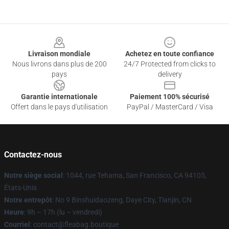
Footer
Livraison mondiale
Achetez en toute confiance
Nous livrons dans plus de 200
24/7 Protected from clicks to
pays
delivery
Garantie internationale
Paiement 100% sécurisé
Offert dans le pays d'utilisation
PayPal / MasterCard / Visa
Contactez-nous
Notre siège social
: 1044, rue Tehama, San Francisco, CA 94105,
États-Unis
Notre entrepôt
: No 9 Binshuidaozeng, Daye City, Tianjin, CN
Heure
: 9h – 17h (lu – vendredi)
Courriel
: contact@fleabag.boutique