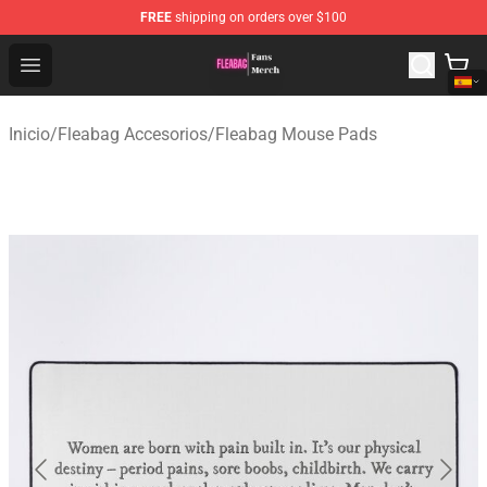
FREE
shipping on orders over $100
Fleabag Store - Official Fleabag Merchandise Shop
Open menu
Inicio
/
Fleabag Accesorios
/
Fleabag Mouse Pads