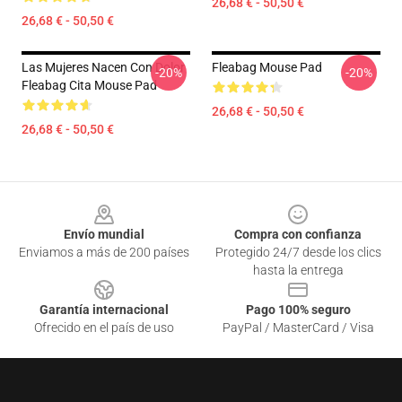
26,68 € - 50,50 €
26,68 € - 50,50 €
Las Mujeres Nacen Con Dolor
Fleabag Mouse Pad
-20%
-20%
Fleabag Cita Mouse Pad
26,68 € - 50,50 €
26,68 € - 50,50 €
Footer
Envío mundial
Compra con confianza
Enviamos a más de 200 países
Protegido 24/7 desde los clics
hasta la entrega
Garantía internacional
Pago 100% seguro
Ofrecido en el país de uso
PayPal / MasterCard / Visa