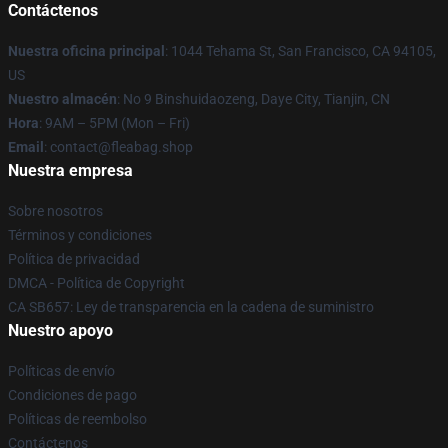
Contáctenos
Nuestra oficina principal
: 1044 Tehama St, San Francisco, CA 94105,
US
Nuestro almacén
: No 9 Binshuidaozeng, Daye City, Tianjin, CN
Hora
: 9AM – 5PM (Mon – Fri)
Email
: contact@fleabag.shop
Nuestra empresa
Sobre nosotros
Términos y condiciones
Política de privacidad
DMCA - Política de Copyright
CA SB657: Ley de transparencia en la cadena de suministro
Nuestro apoyo
Políticas de envío
Condiciones de pago
Políticas de reembolso
Contáctenos