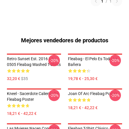
1
/
1
Mejores vendedores de productos
Retro Sunset Est. 2016 LA
Fleabag - El Pelo Es Todo La
-20%
-20%
0505 Fleabag Washed T-Shirts
Bañera
32,20 €
$35
19,78 € - 25,30 €
Kneel - Sacerdote Caliente De
Joan Of Arc Fleabag Poster
-20%
-20%
Fleabag Poster
18,21 € - 42,22 €
18,21 € - 42,22 €
Las Mujeres Nacen Con Dolor
Fleabag T-Shirt Clásico