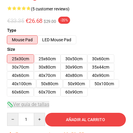
(5 customer reviews)
€33.35
€26.68
-20%
$29.00
Type
Mouse Pad
LED Mouse Pad
Size
25x30cm
25x60cm
30x50cm
30x60cm
30x70cm
30x80cm
30x90cm
35x44cm
40x60cm
40x70cm
40x80cm
40x90cm
40x100cm
50x80cm
50x90cm
50x100cm
60x60cm
60x70cm
60x90cm
Ver guía de tallas
Quantity
AÑADIR AL CARRITO