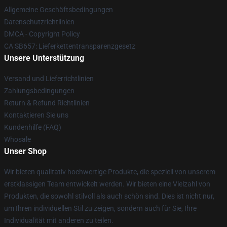
Allgemeine Geschäftsbedingungen
Datenschutzrichtlinien
DMCA - Copyright Policy
CA SB657: Lieferkettentransparenzgesetz
Unsere Unterstützung
Versand und Lieferrichtlinien
Zahlungsbedingungen
Return & Refund Richtlinien
Kontaktieren Sie uns
Kundenhilfe (FAQ)
Whosale
Unser Shop
Wir bieten qualitativ hochwertige Produkte, die speziell von unserem
erstklassigen Team entwickelt werden. Wir bieten eine Vielzahl von
Produkten, die sowohl stilvoll als auch schön sind. Dies ist nicht nur,
um Ihren individuellen Stil zu zeigen, sondern auch für Sie, Ihre
Individualität mit anderen zu teilen.