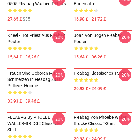
0505 Fleabag Washed T-Shirts
Badematte
27,65 £
$35
16,98 £ - 21,72 £
Kneel - Hot Priest Aus Fleabag
Joan Von Bogen Fleabag
-20%
-20%
Poster
Poster
15,64 £ - 36,26 £
15,64 £ - 36,26 £
Frauen Sind Geboren Mit
Fleabag Klassisches T-Shirt
-20%
-20%
Schmerzen In Fleabag Zitat
Pullover Hoodie
20,93 £ - 24,09 £
33,93 £ - 39,46 £
FLEABAG By PHOEBE
Fleabag Von Phoebe Waller
-20%
-20%
WALLER-BRIDGE Classic T-
Brücke Classic T-Shirt
Shirt
20,93 £ - 24,09 £