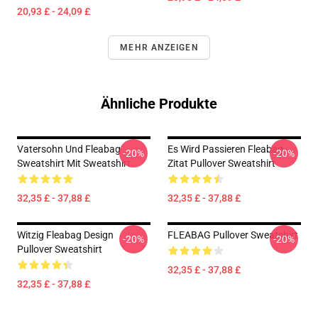
20,93 £ - 24,09 £
MEHR ANZEIGEN
Ähnliche Produkte
Vatersohn Und Fleabag
Es Wird Passieren Fleabag
-20%
-20%
Sweatshirt Mit Sweatshirt
Zitat Pullover Sweatshirt
32,35 £ - 37,88 £
32,35 £ - 37,88 £
Witzig Fleabag Design
FLEABAG Pullover Sweatshirt
-20%
-20%
Pullover Sweatshirt
32,35 £ - 37,88 £
32,35 £ - 37,88 £