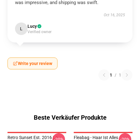
was impressive, and shipping was swift.
Oct 16, 2025
Lucy
L
Verified owner
Write your review
1
/
1
Beste Verkäufer Produkte
Retro Sunset Est. 2016 LA
Fleabag - Haar Ist Alles
-20%
-20%