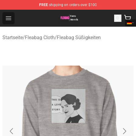
FREE
shipping on orders over $100
Fleabag Store - Official Fleabag Merchandise Shop
Open menu
Startseite
/
Fleabag Cloth
/
Fleabag Süßigkeiten