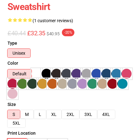
Sweatshirt
(1 customer reviews)
£40.44
£32.35
-20%
$40.95
Type
Unisex
Color
Default
Size
S
M
L
XL
2XL
3XL
4XL
5XL
Print Location