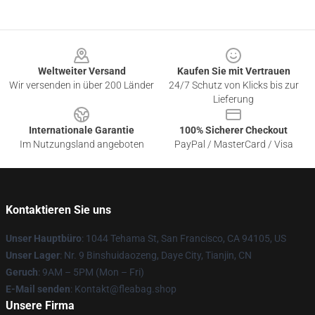
Footer
Weltweiter Versand
Kaufen Sie mit Vertrauen
Wir versenden in über 200 Länder
24/7 Schutz von Klicks bis zur
Lieferung
Internationale Garantie
100% Sicherer Checkout
Im Nutzungsland angeboten
PayPal / MasterCard / Visa
Kontaktieren Sie uns
Unser Hauptbüro
: 1044 Tehama St, San Francisco, CA 94105, US
Unser Lager
: Nr. 9 Binshuidaozeng, Daye City, Tianjin, CN
Geruch
: 9AM – 5PM (Mon – Fri)
E-Mail senden
: Kontakt@fleabag.shop
Unsere Firma