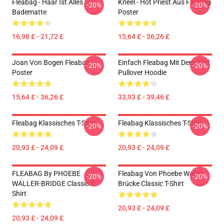
Fleabag - Haar Ist Alles
Kneel - Hot Priest Aus Fleabag
-20%
-20%
Badematte
Poster
16,98 £ - 21,72 £
15,64 £ - 36,26 £
Joan Von Bogen Fleabag
Einfach Fleabag Mit Dem Titel
-20%
-20%
Poster
Pullover Hoodie
15,64 £ - 36,26 £
33,93 £ - 39,46 £
Fleabag Klassisches T-Shirt
Fleabag Klassisches T-Shirt
-20%
-20%
20,93 £ - 24,09 £
20,93 £ - 24,09 £
FLEABAG By PHOEBE
Fleabag Von Phoebe Waller
-20%
-20%
WALLER-BRIDGE Classic T-
Brücke Classic T-Shirt
Shirt
20,93 £ - 24,09 £
20,93 £ - 24,09 £