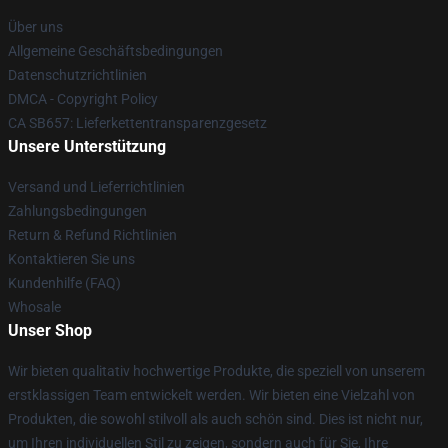
Über uns
Allgemeine Geschäftsbedingungen
Datenschutzrichtlinien
DMCA - Copyright Policy
CA SB657: Lieferkettentransparenzgesetz
Unsere Unterstützung
Versand und Lieferrichtlinien
Zahlungsbedingungen
Return & Refund Richtlinien
Kontaktieren Sie uns
Kundenhilfe (FAQ)
Whosale
Unser Shop
Wir bieten qualitativ hochwertige Produkte, die speziell von unserem
erstklassigen Team entwickelt werden. Wir bieten eine Vielzahl von
Produkten, die sowohl stilvoll als auch schön sind. Dies ist nicht nur,
um Ihren individuellen Stil zu zeigen, sondern auch für Sie, Ihre